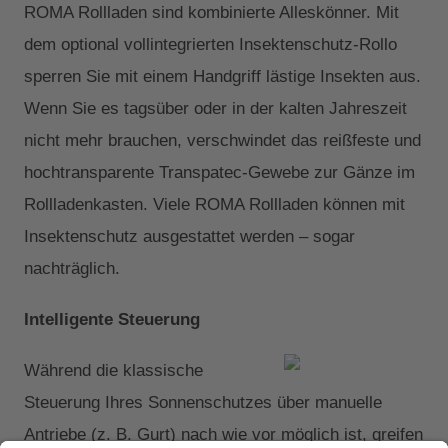
ROMA Rollladen sind kombinierte Alleskönner. Mit
dem optional vollintegrierten Insektenschutz-Rollo
sperren Sie mit einem Handgriff lästige Insekten aus.
Wenn Sie es tagsüber oder in der kalten Jahreszeit
nicht mehr brauchen, verschwindet das reißfeste und
hochtransparente Transpatec-Gewebe zur Gänze im
Rollladenkasten. Viele ROMA Rollladen können mit
Insektenschutz ausgestattet werden – sogar
nachträglich.
Intelligente Steuerung
Während die klassische
Steuerung Ihres Sonnenschutzes über manuelle
Antriebe (z. B. Gurt) nach wie vor möglich ist, greifen