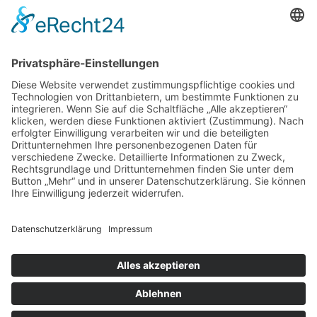
viele Kunden heute zu drahtgebundenen Motoren und
Funkmotoren, die je nach Ausführung auch eine
Einbettung in Ihre Smart Home Steuerung (z. B.
Apple HomeKit) ermöglichen.
Kontakt
Impressum
Datenschutz
Walter Fenster + Türen
Theodor-Haubach-Str. 11
34132 Kassel
Telefon: 0561 94099-0
Telefax: 0561 94099-22
info@walter-fenster.de