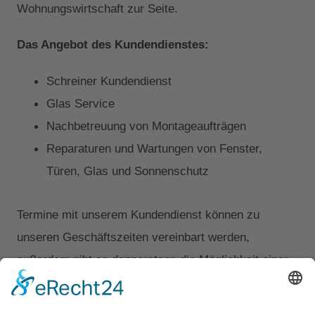
Wohnungswirtschaft zur Seite.
Das Angebot des Kundendienstes:
Schreiner Kundendienst
Glas Service
Nachbetreuung von Montageaufträgen
Reparaturen und Wartungen von Fenster,
Türen, Glas und Sonnenschutz
Termine mit unserem Kundendienst können zu
unseren Geschäftszeiten vereinbart werden,
außerdem gibt es donnerstags die Möglichkeit einer
Abendterminierung bis 18:00 Uhr sowie Freitags eine
Notfallbetreuung bis 16:00 Uhr.