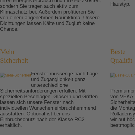
Ihren Energieverbrauch und Ihre Heizkosten,
Haustyp.
sondern Sie tragen auch aktiv zum
Klimaschutz bei. Außerdem profitieren Sie
von einem angenehmen Raumklima. Unsere
Dichtungen lassen Kälte und Zugluft keine
Chance.
Mehr
Beste
Sicherheit
Qualität
Fenster müssen je nach Lage
und Zugänglichkeit ganz
unterschiedliche
Sicherheitsanforderungen erfüllen. Mit
Premiumpro
speziellen Beschlägen, Gläsern und Griffen
von VEKA u
lassen sich unsere Fenster nach
Sicherhei
individuellen Wünschen einbruchhemmend
die Montag
ausstatten. Optional ist bei uns
Rolladens
Einbruchschutz nach der Klasse RC2
wir auf hö
erhältlich.
bestmöglic