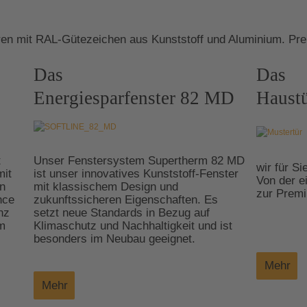
en mit RAL-Gütezeichen aus Kunststoff und Aluminium. Pre
Das
Das
Energiesparfenster 82 MD
Haustü
t
Unser Fenstersystem Supertherm 82 MD
wir für Si
mit
ist unser innovatives Kunststoff-Fenster
Von der e
n
mit klassischem Design und
zur Premi
nce
zukunftssicheren Eigenschaften. Es
nz
setzt neue Standards in Bezug auf
im
Klimaschutz und Nachhaltigkeit und ist
besonders im Neubau geeignet.
Mehr
Mehr