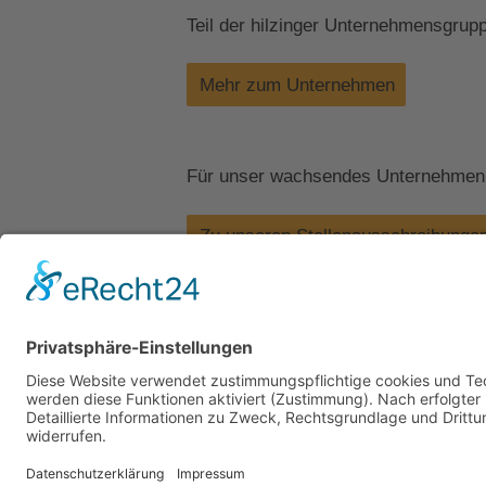
Teil der hilzinger Unternehmensgrup
Mehr zum Unternehmen
Für unser wachsendes Unternehmen s
Zu unseren Stellenausschreibunge
Kontakt
Impressum
Datenschutz
Walter Fenster + Türen
Theodor-Haubach-Str. 11
34132 Kassel
Telefon: 0561 94099-0
Telefax: 0561 94099-22
info@walter-fenster.de