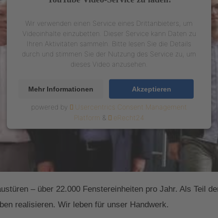
Wir verwenden einen Service eines Drittanbieters, um
Videoinhalte einzubetten. Dieser Service kann Daten zu
Ihren Aktivitäten sammeln. Bitte lesen Sie die Details
durch und stimmen Sie der Nutzung des Service zu, um
dieses Video anzusehen.
Mehr Informationen
Akzeptieren
powered by
Usercentrics Consent Management
Platform
&
eRecht24
austüren – über 22.000 Fenstereinheiten pro Jahr. Als Teil 
en realisieren. Wir leben für unser Handwerk.