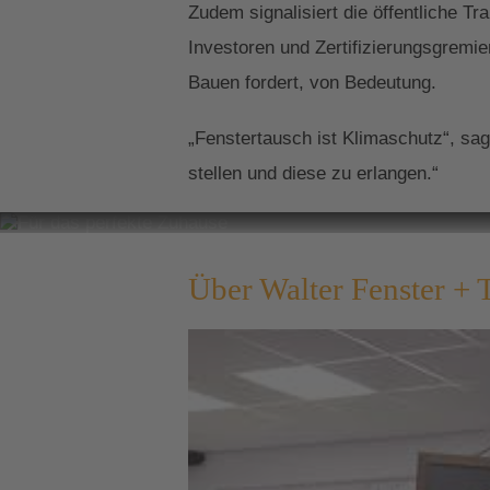
Zudem signalisiert die öffentliche 
Investoren und Zertifizierungsgremi
Bauen fordert, von Bedeutung.
„Fenstertausch ist Klimaschutz“, sa
stellen und diese zu erlangen.“
Für das per
Über Walter Fenster + 
Unsere Fenster un
Fassade und präge
inspirieren!
Zu den Referenz