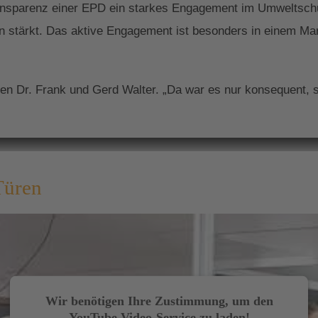
Transparenz einer EPD ein starkes Engagement im Umweltsc
en stärkt. Das aktive Engagement ist besonders in einem Ma
gen Dr. Frank und Gerd Walter. „Da war es nur konsequent,
fekte Zuhause
Türen
d Türen zählen zu den Hauptelementen der ästhetischen Gli
n das Erscheinungsbild Ihres Objektes nach innen und auße
objekten
Wir benötigen Ihre Zustimmung, um den
YouTube Video-Service zu laden!