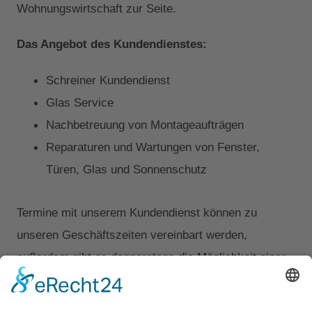
Wohnungswirtschaft zur Seite.
Das Angebot des Kundendienstes:
Schreiner Kundendienst
Glas Service
Nachbetreuung von Montageaufträgen
Reparaturen und Wartungen von Fenster,
Türen, Glas und Sonnenschutz
Termine mit unserem Kundendienst können zu
unseren Geschäftszeiten vereinbart werden,
außerdem gibt es donnerstags die Möglichkeit einer
Abendterminierung bis 18:00 Uhr sowie Freitags eine
Notfallbetreuung bis 16:00 Uhr.