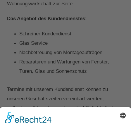
Wohnungswirtschaft zur Seite.
Das Angebot des Kundendienstes:
Schreiner Kundendienst
Glas Service
Nachbetreuung von Montageaufträgen
Reparaturen und Wartungen von Fenster,
Türen, Glas und Sonnenschutz
Termine mit unserem Kundendienst können zu
unseren Geschäftszeiten vereinbart werden,
außerdem gibt es donnerstags die Möglichkeit einer
Abendterminierung bis 18:00 Uhr sowie Freitags eine
Notfallbetreuung bis 16:00 Uhr.