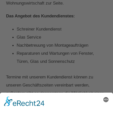
Wohnungswirtschaft zur Seite.
Das Angebot des Kundendienstes:
Schreiner Kundendienst
Glas Service
Nachbetreuung von Montageaufträgen
Reparaturen und Wartungen von Fenster,
Türen, Glas und Sonnenschutz
Termine mit unserem Kundendienst können zu
unseren Geschäftszeiten vereinbart werden,
außerdem gibt es donnerstags die Möglichkeit einer
Abendterminierung bis 18:00 Uhr sowie Freitags eine
Notfallbetreuung bis 16:00 Uhr.