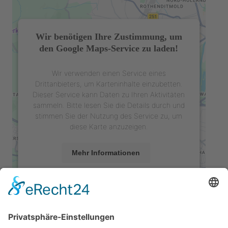
Wir benötigen Ihre Zustimmung, um
den Google Maps-Service zu laden!
Wir verwenden einen Service eines
Drittanbieters, um Karteninhalte einzubetten.
Dieser Service kann Daten zu Ihren Aktivitäten
sammeln. Bitte lesen Sie die Details durch und
stimmen Sie der Nutzung des Service zu, um
diese Karte anzuzeigen.
Mehr Informationen
Akzeptieren
powered by
Usercentrics Consent
Management Platform
&
eRecht24