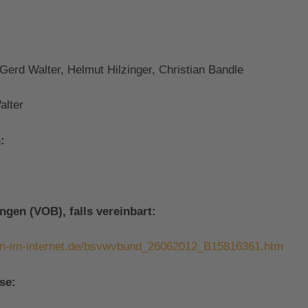
Gerd Walter, Helmut Hilzinger, Christian Bandle
alter
:
gen (VOB), falls vereinbart:
ten-im-internet.de/bsvwvbund_26062012_B15816361.htm
se: