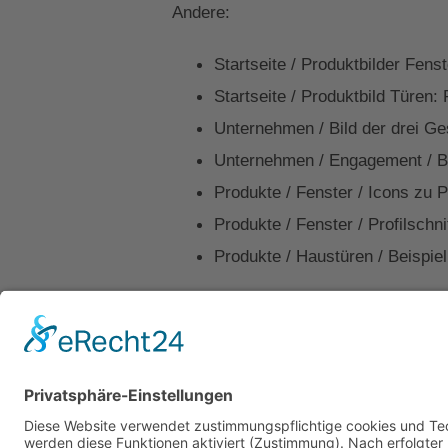
Andere:
Startseite / Produktbilder Fen
Startseite / Produktbild Türe
Unternehmen / Bild der drei G
Unternehmen / Engagement / Bi
Produkte / Fenster / Icons zu 
Produkte / Fenster / Profilsch
Produkte / Haustüren / Beispi
Kontakt
Impressum
Datenschutz
Walter Fenster + Türen
Theodor-Haubach-Str. 11