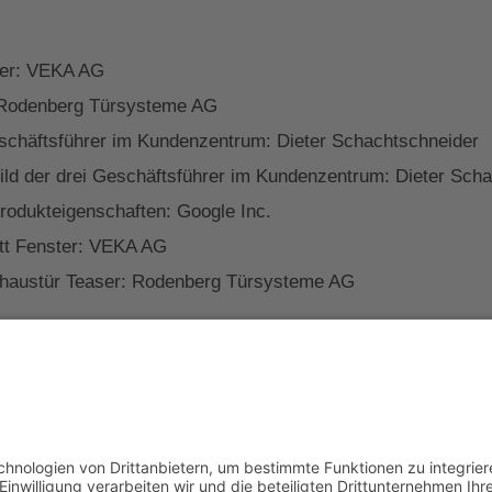
ster: VEKA AG
n: Rodenberg Türsysteme AG
eschäftsführer im Kundenzentrum: Dieter Schachtschneider
ld der drei Geschäftsführer im Kundenzentrum: Dieter Sch
Produkteigenschaften: Google Inc.
nitt Fenster: VEKA AG
elhaustür Teaser: Rodenberg Türsysteme AG