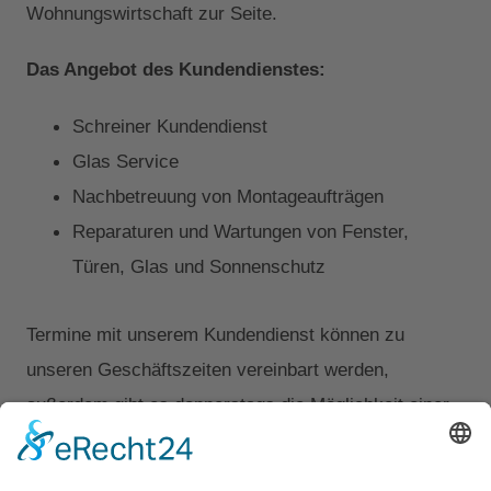
Wohnungswirtschaft zur Seite.
Das Angebot des Kundendienstes:
Schreiner Kundendienst
Glas Service
Nachbetreuung von Montageaufträgen
Reparaturen und Wartungen von Fenster,
Türen, Glas und Sonnenschutz
Termine mit unserem Kundendienst können zu
unseren Geschäftszeiten vereinbart werden,
außerdem gibt es donnerstags die Möglichkeit einer
Abendterminierung bis 18:00 Uhr sowie Freitags eine
Notfallbetreuung bis 16:00 Uhr.