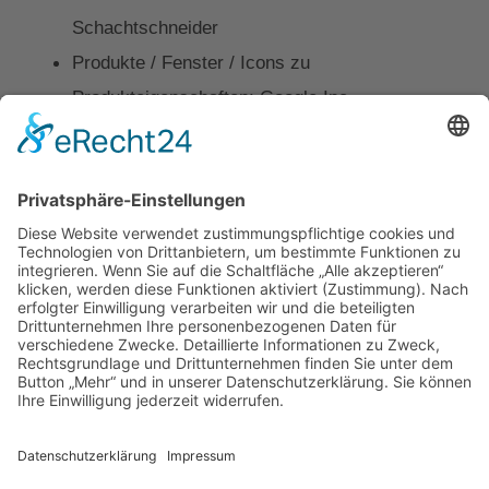
Schachtschneider
Produkte / Fenster / Icons zu
Produkteigenschaften: Google Inc.
Produkte / Fenster / Profilschnitt Fenster:
VEKA AG
Produkte / Haustüren / Beispielhaustür Teaser:
Rodenberg Türsysteme AG
Kontakt
Impressum
Datenschutz
Walter Fenster + Türen
Theodor-Haubach-Str. 11
34132 Kassel
Telefon: 0561 94099-0
Telefax: 0561 94099-22