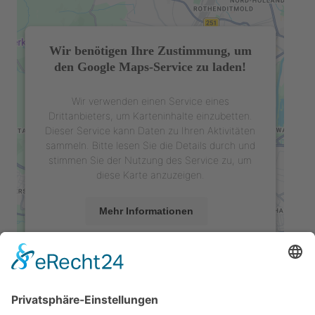
Wir benötigen Ihre Zustimmung, um
den Google Maps-Service zu laden!
Wir verwenden einen Service eines
Drittanbieters, um Karteninhalte einzubetten.
Dieser Service kann Daten zu Ihren Aktivitäten
sammeln. Bitte lesen Sie die Details durch und
stimmen Sie der Nutzung des Service zu, um
diese Karte anzuzeigen.
Mehr Informationen
Akzeptieren
powered by
Usercentrics Consent
Management Platform
&
eRecht24