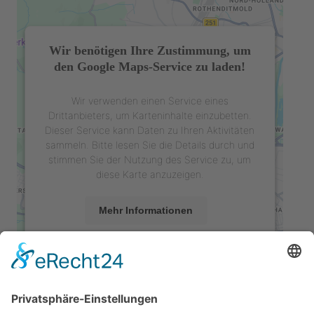
Wir benötigen Ihre Zustimmung, um
den Google Maps-Service zu laden!
Wir verwenden einen Service eines
Drittanbieters, um Karteninhalte einzubetten.
Dieser Service kann Daten zu Ihren Aktivitäten
sammeln. Bitte lesen Sie die Details durch und
stimmen Sie der Nutzung des Service zu, um
diese Karte anzuzeigen.
Mehr Informationen
Akzeptieren
powered by
Usercentrics Consent
Management Platform
&
eRecht24