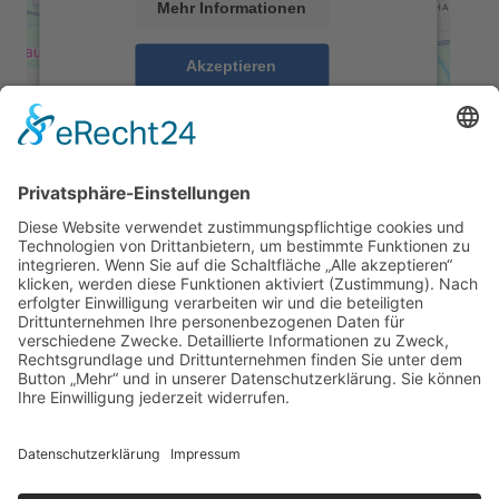
Mehr Informationen
Akzeptieren
powered by
Usercentrics Consent
Management Platform
&
eRecht24
Kontakt
Impressum
Datenschutz
Walter Fenster + Türen
Theodor-Haubach-Str. 11
34132 Kassel
Telefon: 0561 94099-0
Telefax: 0561 94099-22
info@walter-fenster.de