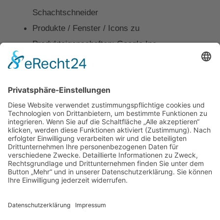
Schachtschneider
Produkte / Fenster / Icons zu
Produkteigenschaften: Google Inc.
Produkte / Fenster / Profilschnitt Fenster:
VEKA AG
Produkte / Haustüren / Beispielhaustür Teaser:
Rodenberg Türsysteme AG
Kontakt
Impressum
Datenschutz
Walter Fenster + Türen
Theodor-Haubach-Str. 11
34132 Kassel
Telefon: 0561 94099-0
Telefax: 0561 94099-22