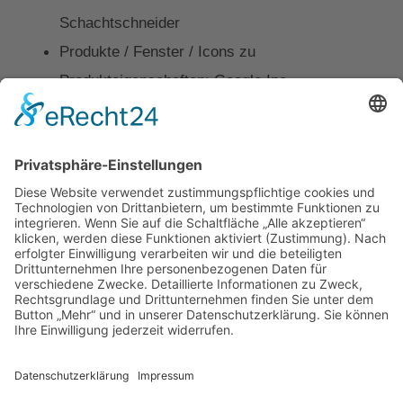
Schachtschneider
Produkte / Fenster / Icons zu
Produkteigenschaften: Google Inc.
Produkte / Fenster / Profilschnitt Fenster:
VEKA AG
Produkte / Haustüren / Beispielhaustür Teaser:
Rodenberg Türsysteme AG
Kontakt
Impressum
Datenschutz
Walter Fenster + Türen
Theodor-Haubach-Str. 11
34132 Kassel
Telefon: 0561 94099-0
Telefax: 0561 94099-22