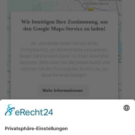
Wir benötigen Ihre Zustimmung, um
den Google Maps-Service zu laden!
Wir verwenden einen Service eines
Drittanbieters, um Karteninhalte einzubetten.
Dieser Service kann Daten zu Ihren Aktivitäten
sammeln. Bitte lesen Sie die Details durch und
stimmen Sie der Nutzung des Service zu, um
diese Karte anzuzeigen.
Mehr Informationen
Akzeptieren
powered by
Usercentrics Consent
Management Platform
&
eRecht24