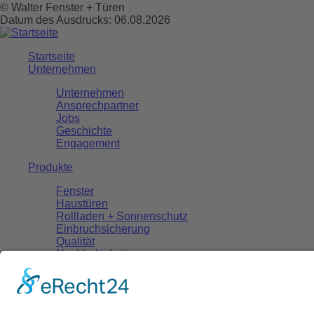
© Walter Fenster + Türen
Datum des Ausdrucks: 06.08.2026
Startseite
Unternehmen
Unternehmen
Ansprechpartner
Jobs
Geschichte
Engagement
Produkte
Fenster
Haustüren
Rollladen + Sonnenschutz
Einbruchsicherung
Qualität
Nachhaltigkeit
Referenzen
Service