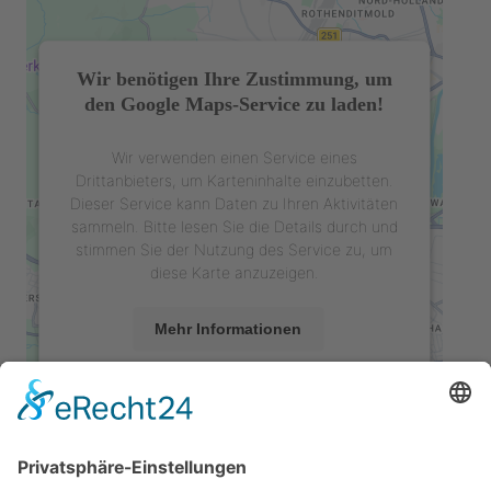
Wir benötigen Ihre Zustimmung, um
den Google Maps-Service zu laden!
Wir verwenden einen Service eines
Drittanbieters, um Karteninhalte einzubetten.
Dieser Service kann Daten zu Ihren Aktivitäten
sammeln. Bitte lesen Sie die Details durch und
stimmen Sie der Nutzung des Service zu, um
diese Karte anzuzeigen.
Mehr Informationen
Akzeptieren
powered by
Usercentrics Consent
Management Platform
&
eRecht24