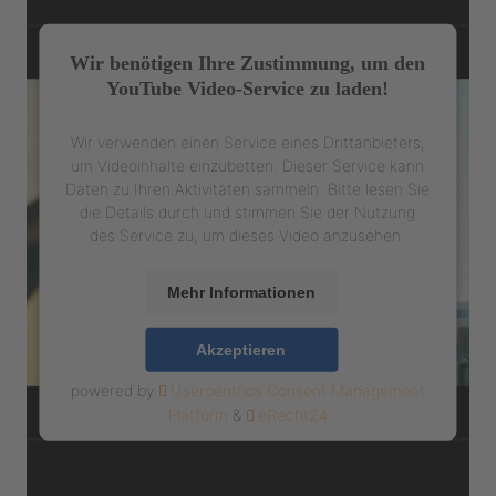
Wir benötigen Ihre Zustimmung, um den
YouTube Video-Service zu laden!
Wir verwenden einen Service eines Drittanbieters,
um Videoinhalte einzubetten. Dieser Service kann
Daten zu Ihren Aktivitäten sammeln. Bitte lesen Sie
die Details durch und stimmen Sie der Nutzung
des Service zu, um dieses Video anzusehen.
Mehr Informationen
Akzeptieren
powered by
Usercentrics Consent Management
Platform
&
eRecht24