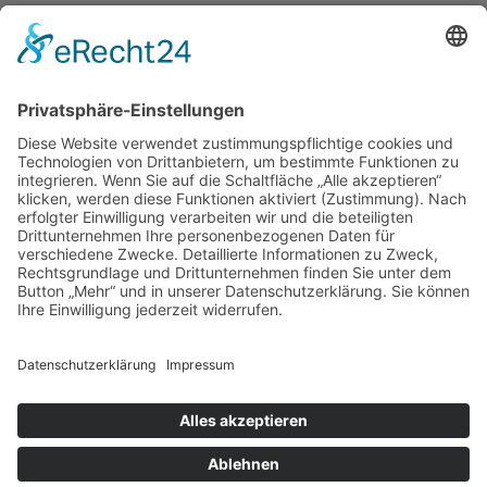
unterstützen wir Sie mit einem Ticket für den
öffentlichen Nahverkehr oder durch die
Möglichkeit des JobRad Leasings.
Kontakt
Impressum
Datenschutz
Walter Fenster + Türen
Theodor-Haubach-Str. 11
34132 Kassel
Telefon: 0561 94099-0
Telefax: 0561 94099-22
info@walter-fenster.de