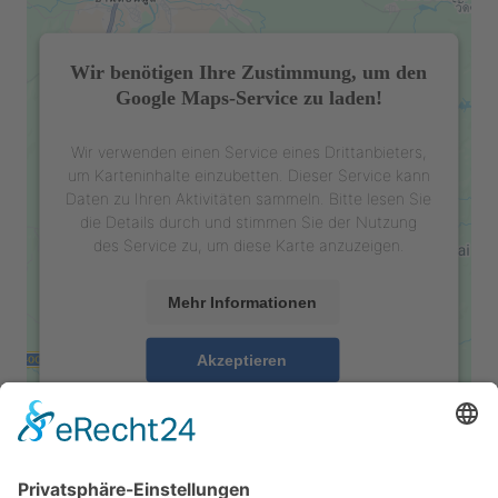
Wir benötigen Ihre Zustimmung, um den
Google Maps-Service zu laden!
Wir verwenden einen Service eines Drittanbieters,
um Karteninhalte einzubetten. Dieser Service kann
Daten zu Ihren Aktivitäten sammeln. Bitte lesen Sie
die Details durch und stimmen Sie der Nutzung
des Service zu, um diese Karte anzuzeigen.
Mehr Informationen
Akzeptieren
powered by
Usercentrics Consent Management
Platform
&
eRecht24