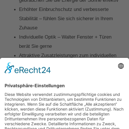
Erhöhter Einbruchschutz und verbesserte
Stabilität – fühlen Sie sich sicherer in Ihrem
Zuhause
Individuelle Optik – Walter Fenster + Türen
berät Sie gerne
Attraktive Zusatzleistungen zum individuellen
Preis – sichern Sie sich z. B. 15 Jahre Garantie
auf die Scheibe
Mehr Infos zum NordhessenFenster
Kontakt
Impressum
Datenschutz