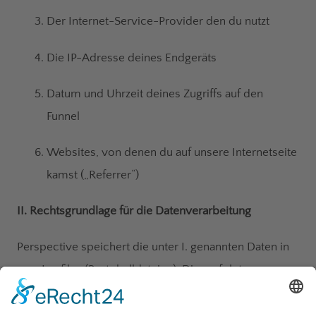
Der Internet-Service-Provider den du nutzt
Die IP-Adresse deines Endgeräts
Datum und Uhrzeit deines Zugriffs auf den
Funnel
Websites, von denen du auf unsere Internetseite
kamst („Referrer“)
II. Rechtsgrundlage für die Datenverarbeitung
Perspective speichert die unter I. genannten Daten in
sog. Logfiles (Protokolldateien). Dies erfolgt zur
Sicherstellung