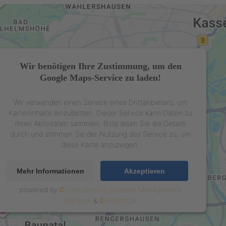
Wir benötigen Ihre Zustimmung, um den
Google Maps-Service zu laden!
Wir verwenden einen Service eines Drittanbieters, um
Karteninhalte einzubetten. Dieser Service kann Daten zu
Ihren Aktivitäten sammeln. Bitte lesen Sie die Details
durch und stimmen Sie der Nutzung des Service zu, um
diese Karte anzuzeigen.
Mehr Informationen
Akzeptieren
powered by
Usercentrics Consent Management
Platform
&
eRecht24