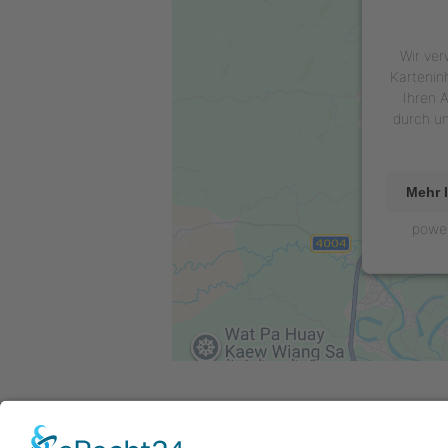
Wir ver
Kartenin
Ihren A
durch u
Mehr 
powe