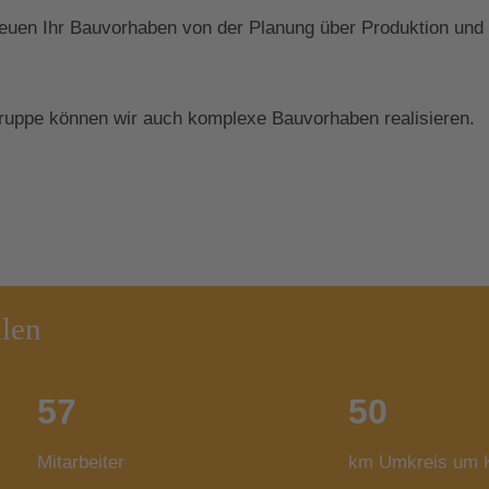
euen Ihr Bauvorhaben von der Planung über Produktion und
gruppe können wir auch komplexe Bauvorhaben realisieren.
hlen
57
50
Mitarbeiter
km Umkreis um K