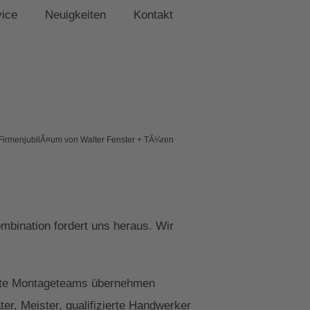
vice
Neuigkeiten
Kontakt
FirmenjubilÃ¤um von Walter Fenster + TÃ¼ren
bination fordert uns heraus. Wir
zierte Montageteams übernehmen
r, Meister, qualifizierte Handwerker