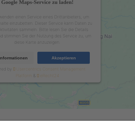
Google Maps-Service zu laden!
wenden einen Service eines Drittanbieters, um
halte einzubetten. Dieser Service kann Daten zu
ktivitäten sammeln. Bitte lesen Sie die Details
nd stimmen Sie der Nutzung des Service zu, um
diese Karte anzuzeigen.
Informationen
Akzeptieren
red by
Usercentrics Consent Management
Platform
&
eRecht24