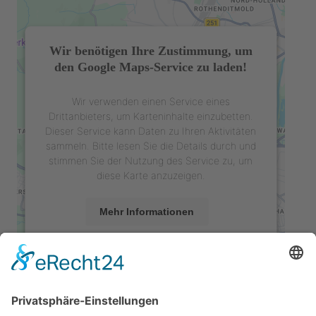
Wir benötigen Ihre Zustimmung, um
den Google Maps-Service zu laden!
Wir verwenden einen Service eines
Drittanbieters, um Karteninhalte einzubetten.
Dieser Service kann Daten zu Ihren Aktivitäten
sammeln. Bitte lesen Sie die Details durch und
stimmen Sie der Nutzung des Service zu, um
diese Karte anzuzeigen.
Mehr Informationen
Akzeptieren
powered by
Usercentrics Consent
Management Platform
&
eRecht24