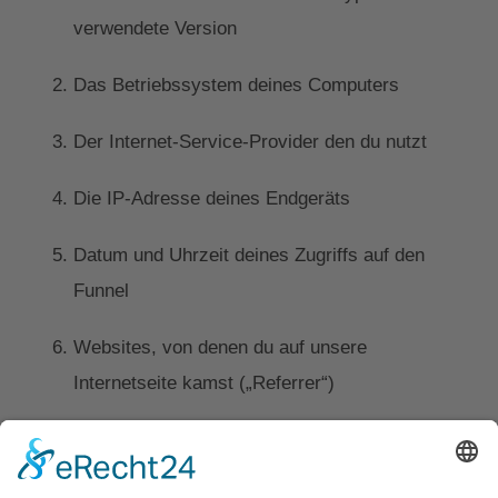
verwendete Version
Das Betriebssystem deines Computers
Der Internet-Service-Provider den du nutzt
Die IP-Adresse deines Endgeräts
Datum und Uhrzeit deines Zugriffs auf den
Funnel
Websites, von denen du auf unsere
Internetseite kamst („Referrer“)
II. Rechtsgrundlage für die Datenverarbeitung
Perspective speichert die unter I. genannten Daten in