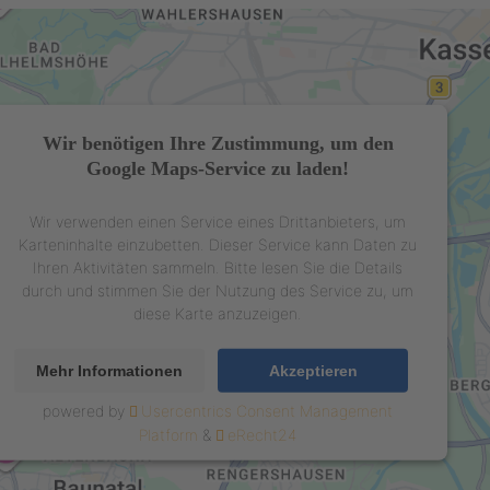
Wir benötigen Ihre Zustimmung, um den
Google Maps-Service zu laden!
Wir verwenden einen Service eines Drittanbieters, um
Karteninhalte einzubetten. Dieser Service kann Daten zu
Ihren Aktivitäten sammeln. Bitte lesen Sie die Details
durch und stimmen Sie der Nutzung des Service zu, um
diese Karte anzuzeigen.
Mehr Informationen
Akzeptieren
powered by
Usercentrics Consent Management
Platform
&
eRecht24