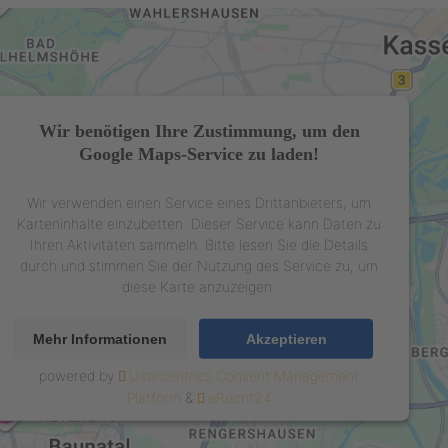
Wir benötigen Ihre Zustimmung, um den
Google Maps-Service zu laden!
Wir verwenden einen Service eines Drittanbieters, um
Karteninhalte einzubetten. Dieser Service kann Daten zu
Ihren Aktivitäten sammeln. Bitte lesen Sie die Details
durch und stimmen Sie der Nutzung des Service zu, um
diese Karte anzuzeigen.
Mehr Informationen
Akzeptieren
powered by
Usercentrics Consent Management
Platform
&
eRecht24