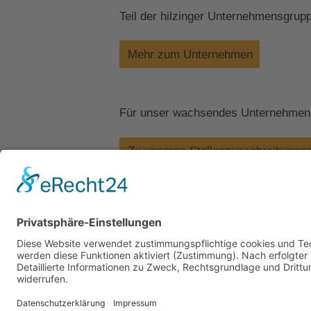
Teil der hilzinger Unternehmensgrup
Mehr zum Unternehmen
Für unser wachsendes Unternehmen s
Zu unseren Stellenausschreibunge
Kontakt
Impressum
Datenschutz
Walter Fenster + Türen
Theodor-Haubach-Str. 11
34132 Kassel
Telefon: 0561 94099-0
Telefax: 0561 94099-22
info@walter-fenster.de