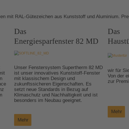
en mit RAL-Gütezeichen aus Kunststoff und Aluminium. Pre
Das
Das
Energiesparfenster 82 MD
Haustü
t
Unser Fenstersystem Supertherm 82 MD
wir für Si
mit
ist unser innovatives Kunststoff-Fenster
Von der e
n
mit klassischem Design und
zur Premi
nce
zukunftssicheren Eigenschaften. Es
nz
setzt neue Standards in Bezug auf
im
Klimaschutz und Nachhaltigkeit und ist
besonders im Neubau geeignet.
Mehr
Mehr