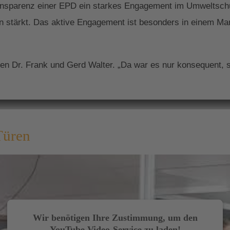
Transparenz einer EPD ein starkes Engagement im Umweltsc
en stärkt. Das aktive Engagement ist besonders in einem Ma
gen Dr. Frank und Gerd Walter. „Da war es nur konsequent,
fekte Zuhause
Türen
d Türen zählen zu den Hauptelementen der ästhetischen Gli
n das Erscheinungsbild Ihres Objektes nach innen und auße
objekten
Wir benötigen Ihre Zustimmung, um den
YouTube Video-Service zu laden!