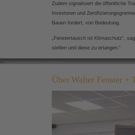
Zudem signalisiert die öffentliche 
Investoren und Zertifizierungsgremi
Bauen fordert, von Bedeutung.
„Fenstertausch ist Klimaschutz“, sa
stellen und diese zu erlangen.“
Für das per
Über Walter Fenster + 
Unsere Fenster un
Fassade und präge
inspirieren!
Zu den Referenz