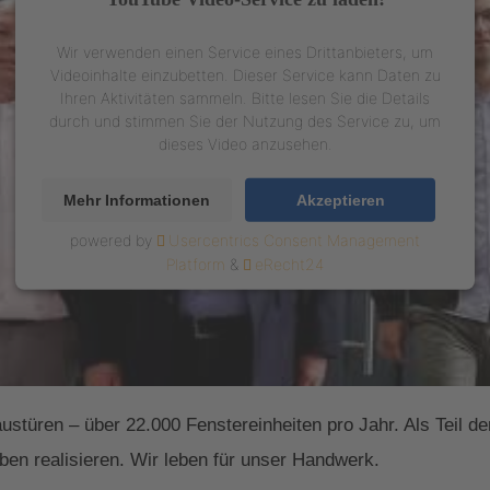
Wir verwenden einen Service eines Drittanbieters, um
Videoinhalte einzubetten. Dieser Service kann Daten zu
Ihren Aktivitäten sammeln. Bitte lesen Sie die Details
durch und stimmen Sie der Nutzung des Service zu, um
dieses Video anzusehen.
Mehr Informationen
Akzeptieren
powered by
Usercentrics Consent Management
Platform
&
eRecht24
austüren – über 22.000 Fenstereinheiten pro Jahr. Als Teil 
en realisieren. Wir leben für unser Handwerk.