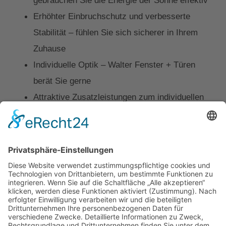
Erhöhter Einbruchschutz und verbesserte
Stabilität – fühlen Sie sich sicherer in Ihrem
Zuhause
Individuelle Optik – Walter Fenster + Türen
berät Sie gerne
Attraktive Zusatzleistungen zum individuellen
Preis – sichern Sie sich z. B. 15 Jahre Garantie
auf die Scheibe
Mehr Infos zum NordhessenFenster
Kontakt
Impressum
Datenschutz