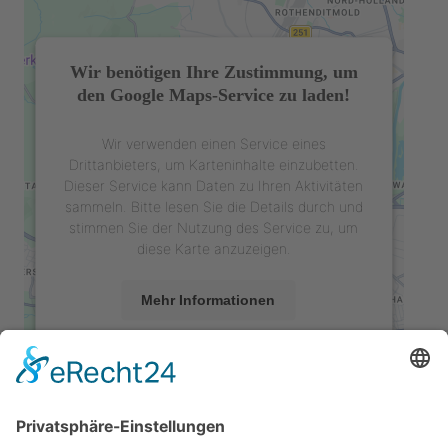
Wir benötigen Ihre Zustimmung, um
den Google Maps-Service zu laden!
Wir verwenden einen Service eines
Drittanbieters, um Karteninhalte einzubetten.
Dieser Service kann Daten zu Ihren Aktivitäten
sammeln. Bitte lesen Sie die Details durch und
stimmen Sie der Nutzung des Service zu, um
diese Karte anzuzeigen.
Mehr Informationen
Akzeptieren
powered by
Usercentrics Consent
Management Platform
&
eRecht24