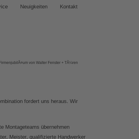
vice
Neuigkeiten
Kontakt
FirmenjubilÃ¤um von Walter Fenster + TÃ¼ren
bination fordert uns heraus. Wir
zierte Montageteams übernehmen
r, Meister, qualifizierte Handwerker