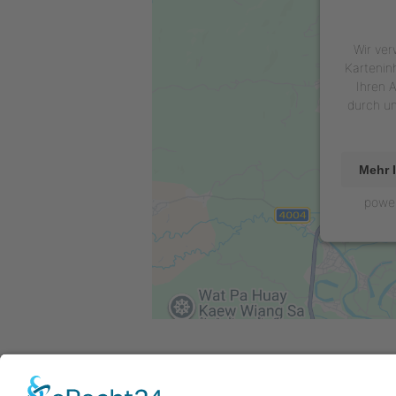
Wir ver
Kartenin
Ihren A
durch u
Mehr 
powe