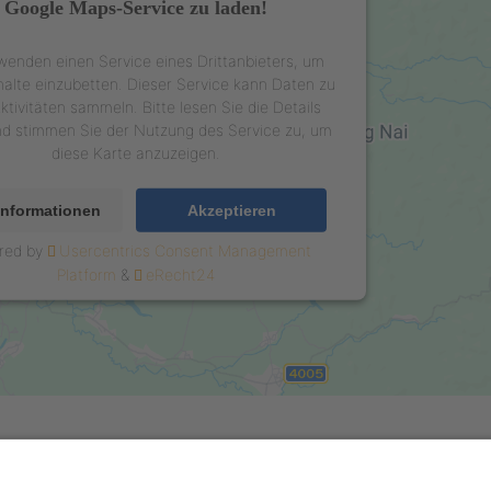
Google Maps-Service zu laden!
wenden einen Service eines Drittanbieters, um
halte einzubetten. Dieser Service kann Daten zu
ktivitäten sammeln. Bitte lesen Sie die Details
nd stimmen Sie der Nutzung des Service zu, um
diese Karte anzuzeigen.
Informationen
Akzeptieren
red by
Usercentrics Consent Management
Platform
&
eRecht24