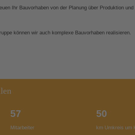
euen Ihr Bauvorhaben von der Planung über Produktion und
gruppe können wir auch komplexe Bauvorhaben realisieren.
hlen
57
50
Mitarbeiter
km Umkreis um K