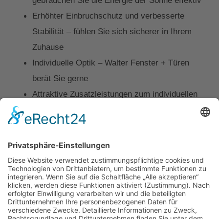
Erhöhter Einbruchschutz und verbesserte
Stabilität – fühlen Sie sich sicherer in Ihrem
Zuhause
Individuelle Optik – Walter Fenster + Türen
berät Sie gerne
Attraktive Zusatzleistungen zum individuellen
Preis – sichern Sie sich z. B. 15 Jahre Garantie
auf die Scheibe
Mehr Infos zum NordhessenFenster
Kontakt
Impressum
Datenschutz