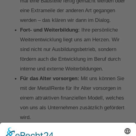
mal eine Baustelle fertig gemacht werden oder
eine Extrameile der anderen Art gegangen
werden – das klären wir dann im Dialog.
Fort- und Weiterbildung:
Ihre persönliche
Weiterentwicklung liegt uns am Herzen. Wir
sind nicht nur Ausbildungsbetrieb, sondern
fördern auch die Entwicklung im Beruf durch
interne und externe Weiterbildungen.
Für das Alter vorsorgen:
Mit uns können Sie
mit der MetallRente für Ihr Alter vorsorgen in
einem attraktiven finanziellen Modell, welches
von uns als Unternehmen zusätzlich gefördert
wird.
Individuelle Mobilitätslösungen:
Optional