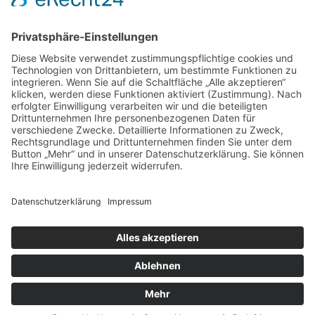
unterstützen wir Sie mit einem Ticket für den
öffentlichen Nahverkehr oder durch die
Möglichkeit des JobRad Leasings.
Kontakt
Impressum
Datenschutz
Walter Fenster + Türen
Theodor-Haubach-Str. 11
34132 Kassel
Telefon: 0561 94099-0
Telefax: 0561 94099-22
info@walter-fenster.de