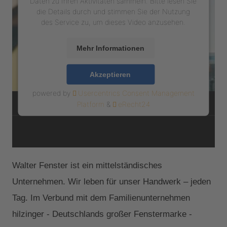
Daten zu Ihren Aktivitäten sammeln. Bitte lesen Sie
die Details durch und stimmen Sie der Nutzung
des Service zu, um dieses Video anzusehen.
Mehr Informationen
Akzeptieren
powered by
Usercentrics Consent Management
Platform
&
eRecht24
Walter Fenster ist ein mittelständisches
Unternehmen. Wir leben für unser Handwerk – jeden
Tag. Im Verbund mit dem Familienunternehmen
hilzinger - Deutschlands großer Fenstermarke -