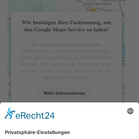
Wir benötigen Ihre Zustimmung, um
den Google Maps-Service zu laden!
Wir verwenden einen Service eines
Drittanbieters, um Karteninhalte einzubetten.
Dieser Service kann Daten zu Ihren Aktivitäten
sammeln. Bitte lesen Sie die Details durch und
stimmen Sie der Nutzung des Service zu, um
diese Karte anzuzeigen.
Mehr Informationen
Akzeptieren
powered by
Usercentrics Consent
Management Platform
&
eRecht24