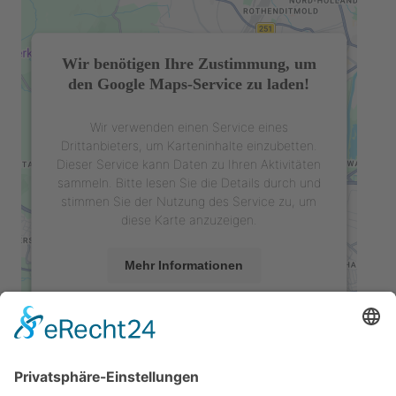
Wir benötigen Ihre Zustimmung, um
den Google Maps-Service zu laden!
Wir verwenden einen Service eines
Drittanbieters, um Karteninhalte einzubetten.
Dieser Service kann Daten zu Ihren Aktivitäten
sammeln. Bitte lesen Sie die Details durch und
stimmen Sie der Nutzung des Service zu, um
diese Karte anzuzeigen.
Mehr Informationen
Akzeptieren
powered by
Usercentrics Consent
Management Platform
&
eRecht24