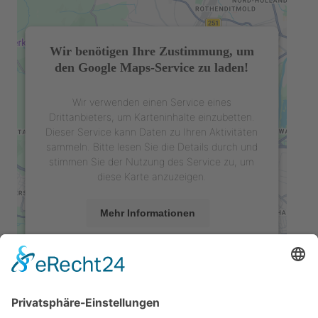
Wir benötigen Ihre Zustimmung, um
den Google Maps-Service zu laden!
Wir verwenden einen Service eines
Drittanbieters, um Karteninhalte einzubetten.
Dieser Service kann Daten zu Ihren Aktivitäten
sammeln. Bitte lesen Sie die Details durch und
stimmen Sie der Nutzung des Service zu, um
diese Karte anzuzeigen.
Mehr Informationen
Akzeptieren
powered by
Usercentrics Consent
Management Platform
&
eRecht24