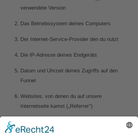
verwendete Version
Das Betriebssystem deines Computers
Der Internet-Service-Provider den du nutzt
Die IP-Adresse deines Endgeräts
Datum und Uhrzeit deines Zugriffs auf den
Funnel
Websites, von denen du auf unsere
Internetseite kamst („Referrer“)
II. Rechtsgrundlage für die Datenverarbeitung
Perspective speichert die unter I. genannten Daten in