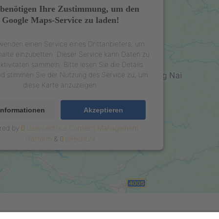
benötigen Ihre Zustimmung, um den
Google Maps-Service zu laden!
wenden einen Service eines Drittanbieters, um
halte einzubetten. Dieser Service kann Daten zu
ktivitäten sammeln. Bitte lesen Sie die Details
nd stimmen Sie der Nutzung des Service zu, um
diese Karte anzuzeigen.
Informationen
Akzeptieren
red by
Usercentrics Consent Management
Platform
&
eRecht24