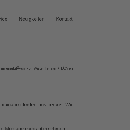
vice
Neuigkeiten
Kontakt
FirmenjubilÃ¤um von Walter Fenster + TÃ¼ren
bination fordert uns heraus. Wir
zierte Montageteams übernehmen