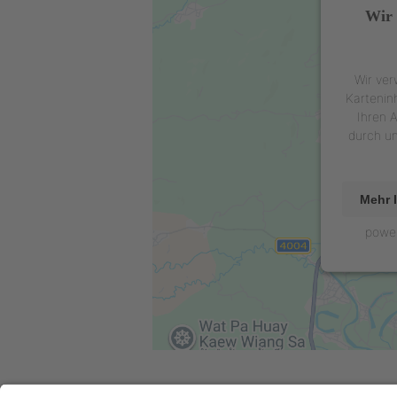
Wir 
Wir ver
Kartenin
Ihren A
durch u
Mehr 
powe