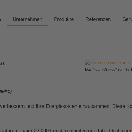
e
Unternehmen
Produkte
Referenzen
Ser
en,
Das "Team Orange" zum 85. 
,
eiro)
 verbessern und Ihre Energiekosten einzudämmen. Diese Kom
Haustüren – über 22.000 Fenstereinheiten pro Jahr. Qualifi