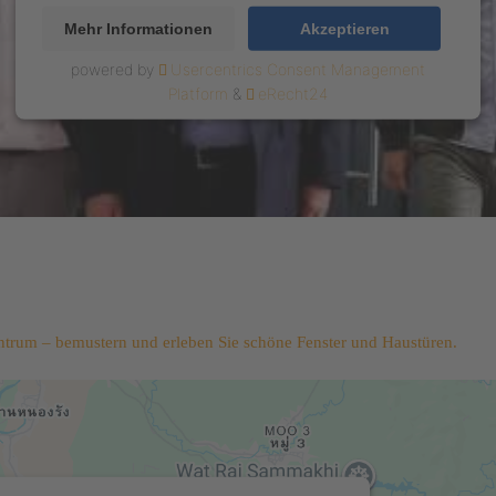
Mehr Informationen
Akzeptieren
powered by
Usercentrics Consent Management
Platform
&
eRecht24
trum – bemustern und erleben Sie schöne Fenster und Haustüren.