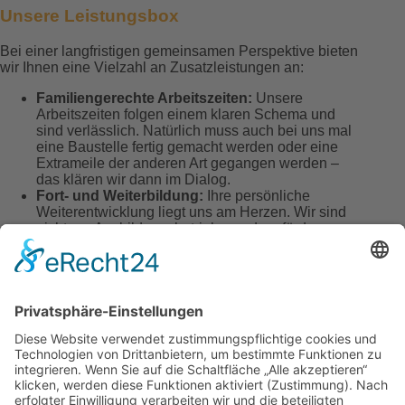
Unsere Leistungsbox
Bei einer langfristigen gemeinsamen Perspektive bieten
wir Ihnen eine Vielzahl an Zusatzleistungen an:
Familiengerechte Arbeitszeiten:
Unsere
Arbeitszeiten folgen einem klaren Schema und
sind verlässlich. Natürlich muss auch bei uns mal
eine Baustelle fertig gemacht werden oder eine
Extrameile der anderen Art gegangen werden –
das klären wir dann im Dialog.
Fort- und Weiterbildung:
Ihre persönliche
Weiterentwicklung liegt uns am Herzen. Wir sind
nicht nur Ausbildungsbetrieb, sondern fördern
auch die Entwicklung im Beruf durch interne und
externe Weiterbildungen.
Für das Alter vorsorgen:
Mit uns können Sie mit
der MetallRente für Ihr Alter vorsorgen in einem
attraktiven finanziellen Modell, welches von uns
als Unternehmen zusätzlich gefördert wird.
Individuelle Mobilitätslösungen:
Optional
unterstützen wir Sie mit einem Ticket für den
öffentlichen Nahverkehr oder durch die
Möglichkeit des JobRad Leasings.