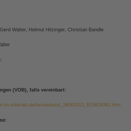
Gerd Walter, Helmut Hilzinger, Christian Bandle
alter
:
gen (VOB), falls vereinbart:
ten-im-internet.de/bsvwvbund_26062012_B15816361.htm
se: