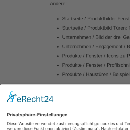
Andere:
Startseite / Produktbilder Fen
Startseite / Produktbild Türe
Unternehmen / Bild der drei G
Unternehmen / Engagement / Bi
Produkte / Fenster / Icons zu 
Produkte / Fenster / Profilsch
Produkte / Haustüren / Beispi
Kontakt
Impressum
Datenschutz
Walter Fenster + Türen
Theodor-Haubach-Str. 11