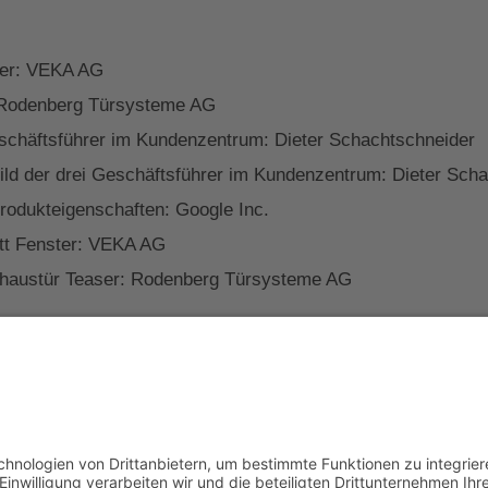
ster: VEKA AG
n: Rodenberg Türsysteme AG
eschäftsführer im Kundenzentrum: Dieter Schachtschneider
ld der drei Geschäftsführer im Kundenzentrum: Dieter Sch
Produkteigenschaften: Google Inc.
nitt Fenster: VEKA AG
elhaustür Teaser: Rodenberg Türsysteme AG