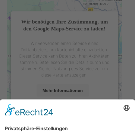
Wir benötigen Ihre Zustimmung, um
den Google Maps-Service zu laden!
Wir verwenden einen Service eines
Drittanbieters, um Karteninhalte einzubetten.
Dieser Service kann Daten zu Ihren Aktivitäten
sammeln. Bitte lesen Sie die Details durch und
stimmen Sie der Nutzung des Service zu, um
diese Karte anzuzeigen.
Mehr Informationen
Akzeptieren
powered by
Usercentrics Consent
Management Platform
&
eRecht24