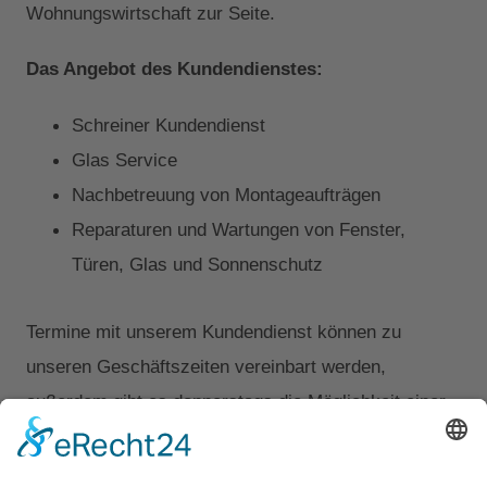
Wohnungswirtschaft zur Seite.
Das Angebot des Kundendienstes:
Schreiner Kundendienst
Glas Service
Nachbetreuung von Montageaufträgen
Reparaturen und Wartungen von Fenster,
Türen, Glas und Sonnenschutz
Termine mit unserem Kundendienst können zu
unseren Geschäftszeiten vereinbart werden,
außerdem gibt es donnerstags die Möglichkeit einer
Abendterminierung bis 18:00 Uhr sowie Freitags eine
Notfallbetreuung bis 16:00 Uhr.