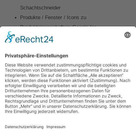
Schachtschneider
Produkte / Fenster / Icons zu
Produkteigenschaften: Google Inc.
Produkte / Fenster / Profilschnitt Fenster:
VEKA AG
Produkte / Haustüren / Beispielhaustür Teaser:
Rodenberg Türsysteme AG
Kontakt
Impressum
Datenschutz
Walter Fenster + Türen
Theodor-Haubach-Str. 11
34132 Kassel
Telefon: 0561 94099-0
Telefax: 0561 94099-22