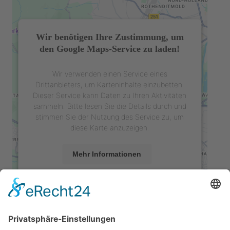
Wir benötigen Ihre Zustimmung, um
den Google Maps-Service zu laden!
Wir verwenden einen Service eines
Drittanbieters, um Karteninhalte einzubetten.
Dieser Service kann Daten zu Ihren Aktivitäten
sammeln. Bitte lesen Sie die Details durch und
stimmen Sie der Nutzung des Service zu, um
diese Karte anzuzeigen.
Mehr Informationen
Akzeptieren
powered by
Usercentrics Consent
Management Platform
&
eRecht24