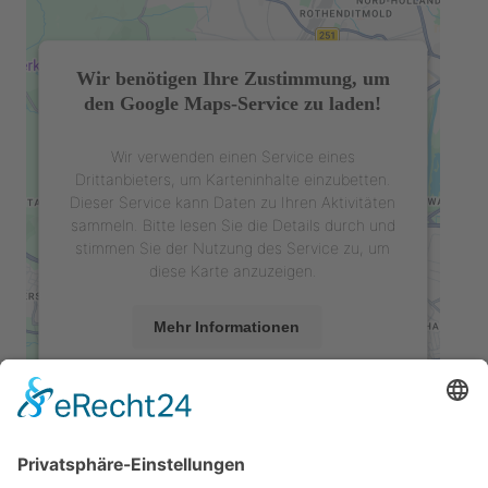
Wir benötigen Ihre Zustimmung, um
den Google Maps-Service zu laden!
Wir verwenden einen Service eines
Drittanbieters, um Karteninhalte einzubetten.
Dieser Service kann Daten zu Ihren Aktivitäten
sammeln. Bitte lesen Sie die Details durch und
stimmen Sie der Nutzung des Service zu, um
diese Karte anzuzeigen.
Mehr Informationen
Akzeptieren
powered by
Usercentrics Consent
Management Platform
&
eRecht24