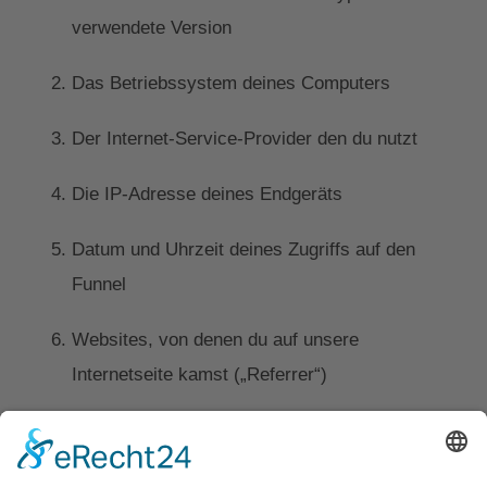
verwendete Version
Das Betriebssystem deines Computers
Der Internet-Service-Provider den du nutzt
Die IP-Adresse deines Endgeräts
Datum und Uhrzeit deines Zugriffs auf den
Funnel
Websites, von denen du auf unsere
Internetseite kamst („Referrer“)
II. Rechtsgrundlage für die Datenverarbeitung
Perspective speichert die unter I. genannten Daten in