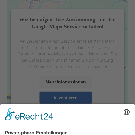
Wir benötigen Ihre Zustimmung, um den
Google Maps-Service zu laden!
Wir verwenden einen Service eines Drittanbieters,
um Karteninhalte einzubetten. Dieser Service kann
Daten zu Ihren Aktivitäten sammeln. Bitte lesen Sie
die Details durch und stimmen Sie der Nutzung
des Service zu, um diese Karte anzuzeigen.
Mehr Informationen
Akzeptieren
powered by
Usercentrics Consent Management
Platform
&
eRecht24