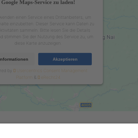
Google Maps-Service zu laden!
wenden einen Service eines Drittanbieters, um
halte einzubetten. Dieser Service kann Daten zu
ktivitäten sammeln. Bitte lesen Sie die Details
nd stimmen Sie der Nutzung des Service zu, um
diese Karte anzuzeigen.
Informationen
Akzeptieren
red by
Usercentrics Consent Management
Platform
&
eRecht24