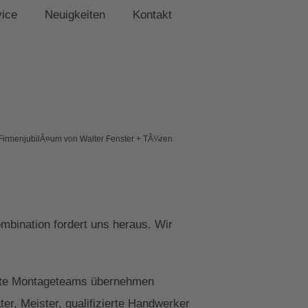
vice
Neuigkeiten
Kontakt
FirmenjubilÃ¤um von Walter Fenster + TÃ¼ren
bination fordert uns heraus. Wir
zierte Montageteams übernehmen
r, Meister, qualifizierte Handwerker