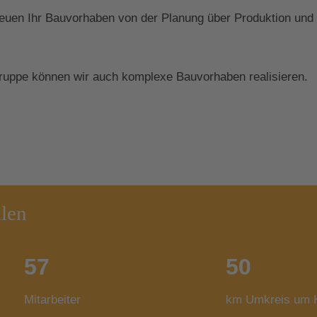
euen Ihr Bauvorhaben von der Planung über Produktion und
gruppe können wir auch komplexe Bauvorhaben realisieren.
hlen
57
50
Mitarbeiter
km Umkreis um K