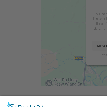
Wir ver
Kartenin
Ihren A
durch u
Mehr 
powe